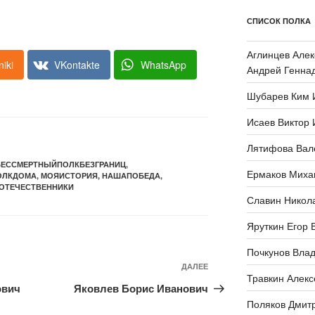
СПИСОК ПОЛКА
Аглинцев Алек
iki
VKontakte
WhatsApp
Андрей Генна
Шубарев Ким 
Исаев Виктор 
Лятифова Вал
БЕССМЕРТНЫЙПОЛКБЕЗГРАНИЦ
,
Ермаков Миха
ОЛКДОМА
,
МОЯИСТОРИЯ
,
НАШАПОБЕДА
,
ОТЕЧЕСТВЕННИКИ
Славин Никол
Яруткин Егор 
Почкунов Вла
ДАЛЕЕ
Следующая
Травкин Алекс
запись
ович
Яковлев Борис Иванович
Поляков Дмит