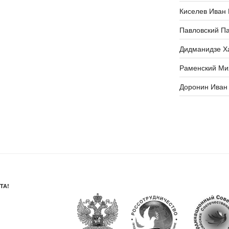
Киселев Иван
Павловский Па
Дидманидзе Х
Раменский Ми
Доронин Иван
ТА!