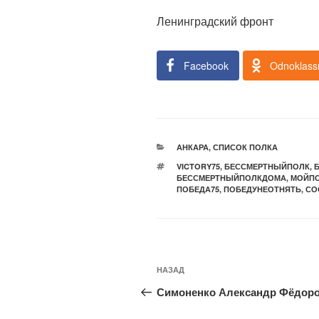
Ленинградский фронт
Facebook
Odnoklassn
РУБРИКИ
АНКАРА
,
СПИСОК ПОЛКА
МЕТКИ
VICTORY75
,
БЕССМЕРТНЫЙПОЛК
,
БЕССМЕРТНЫЙПОЛКДОМА
,
МОЙП
ПОБЕДА75
,
ПОБЕДУНЕОТНЯТЬ
,
СО
Навигация
Предыдущая
НАЗАД
по
запись:
Симоненко Александр Фёдор
записям