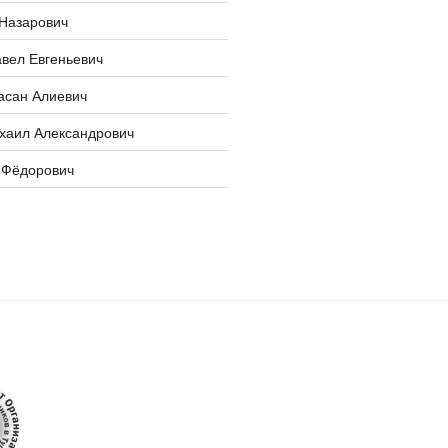
 Назарович
вел Евгеньевич
асан Алиевич
хаил Александрович
 Фёдорович