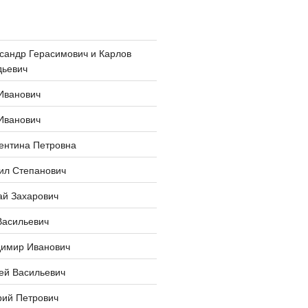
сандр Герасимович и Карлов
дьевич
Иванович
Иванович
ентина Петровна
ил Степанович
ай Захарович
Васильевич
димир Иванович
ей Васильевич
рий Петрович