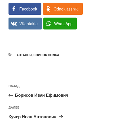
Facebook
Odnoklassniki
VKontakte
WhatsApp
РУБРИКИ
АНТАЛЬЯ
,
СПИСОК ПОЛКА
Навигация
Предыдущая
НАЗАД
по
запись:
записям
Борисов Иван Ефимович
Следующая
ДАЛЕЕ
запись
Кучер Иван Антонович