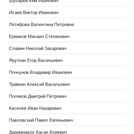
Шубарев Ким Иванович
Исаев Виктор Иванович
Лятифова Валентина Петровна
Ермаков Михаил Степанович
Славин Николай Захарович
Яруткин Егор Васильевич
Почкунов Владимир Иванович
Травкин Алексей Васильевич
Поляков Дмитрий Петрович
Киселев Иван Назарович
Павловский Павел Евгеньевич
Дидманидзе Хасан Алиевич