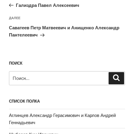
запись:
записям
Гализдра Павел Алексеевич
Следующая
ДАЛЕЕ
запись
Саватеев Петр Матвеевич и Анищенко Александр
Пантелеевич
ПОИСК
Искать:
Поиск
СПИСОК ПОЛКА
Аглинцев Александр Герасимович и Карлов Андрей
Геннадьевич