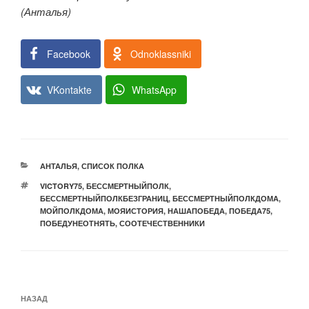
(Анталья)
Facebook
Odnoklassniki
VKontakte
WhatsApp
РУБРИКИ
АНТАЛЬЯ
,
СПИСОК ПОЛКА
МЕТКИ
VICTORY75
,
БЕССМЕРТНЫЙПОЛК
,
БЕССМЕРТНЫЙПОЛКБЕЗГРАНИЦ
,
БЕССМЕРТНЫЙПОЛКДОМА
,
МОЙПОЛКДОМА
,
МОЯИСТОРИЯ
,
НАШАПОБЕДА
,
ПОБЕДА75
,
ПОБЕДУНЕОТНЯТЬ
,
СООТЕЧЕСТВЕННИКИ
Навигация
Предыдущая
НАЗАД
по